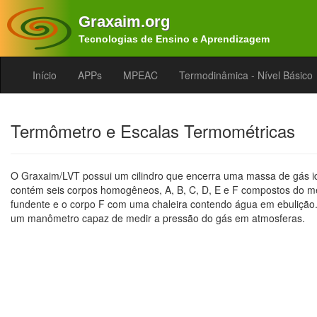
Graxaim.org
Tecnologias de Ensino e Aprendizagem
Início
APPs
MPEAC
Termodinâmica - Nível Básico
Termômetro e Escalas Termométricas
O Graxaim/LVT possui um cilindro que encerra uma massa de gás i
contém seis corpos homogêneos, A, B, C, D, E e F compostos do me
fundente e o corpo F com uma chaleira contendo água em ebulição. 
um manômetro capaz de medir a pressão do gás em atmosferas.