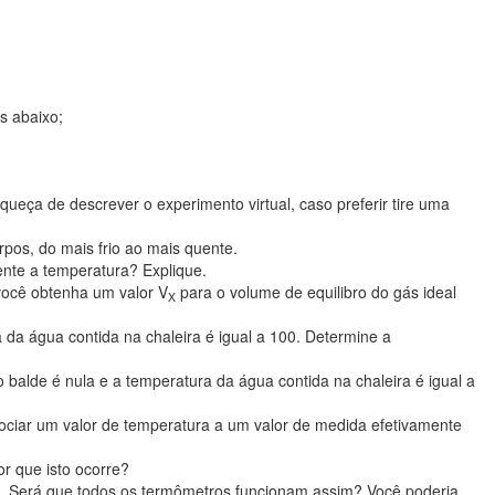
s abaixo;
queça de descrever o experimento virtual, caso preferir tire uma
pos, do mais frio ao mais quente.
ente a temperatura? Explique.
 você obtenha um valor V
para o volume de equilibro do gás ideal
X
da água contida na chaleira é igual a 100. Determine a
balde é nula e a temperatura da água contida na chaleira é igual a
sociar um valor de temperatura a um valor de medida efetivamente
r que isto ocorre?
. Será que todos os termômetros funcionam assim? Você poderia