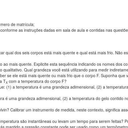
número de matrícula;
 conforme as instruções dadas em sala de aula e contidas nas questõe
car qual dos seis corpos está mais quente e qual está mais frio. Não es
o ao mais quente. Explicite esta sequência indicando os nomes dos cor
 qualitativo. Qual grandeza você está utilizando para medir indiretam
aber se ele está mais quente ou mais frio que o corpo F. Suponha que
na T
com a temperatura do corpo F?
X
: (1) a temperatura é uma grandeza adimensional, (2) a temperatura 
ra é uma grandeza adimensional, (2) a temperatura do gelo contido no 
lvin? Calibrar um instrumento de medida, neste contexto, significa as
peratura são instantâneas ou levam um tempo para serem feitas? Po
 gás mantido a pressão constante pode ser usado como um termômetro