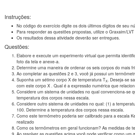
Instruções:
No código do exercício digite os dois últimos dígitos de seu 
Para responder as questões propostas, utilize o Graxaim/LVT
Os resultados dessa atividade deverão ser entregues.
Questões:
Elabore e execute um experimento virtual que permita identifi
foto da tela e anexe-a.
Determine uma maneira de ordenar os seis corpos do mais fri
Ao completar as questões 2 e 3, você já possui um termômetro
Suponha um sétimo corpo X de temperatura T
. Deseja-se s
X
com este corpo X . Qual é a expressão numérica que relacio
Considere um sistema de unidades no qual convenciona-se que
temperatura dos corpos nessa escala.
Considere outro sistema de unidades no qual: (1) a temperatu
100. Determine a temperatura dos corpos nessa escala.
Como este termômetro poderia ser calibrado para a escala Ke
realizado
Como os termômetros em geral funcionam? As medidas de tem
Ao resolver as questões acima você pode verificar como um